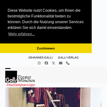
Diese Website nutzt Cookies, um Ihnen die
bestmögliche Funktionalität bieten zu
können. Durch die Nutzung unserer Services
erklären Sie sich damit einverstanden.
Mehr erfahren...
Zustimmen
Skip
JOHANNES GALLI
GALLI VERLAG
to
Instagram
Facebook
Twitter
E-
Telefon
content
Mail
Open
Close
mobile
mobile
menu
menu