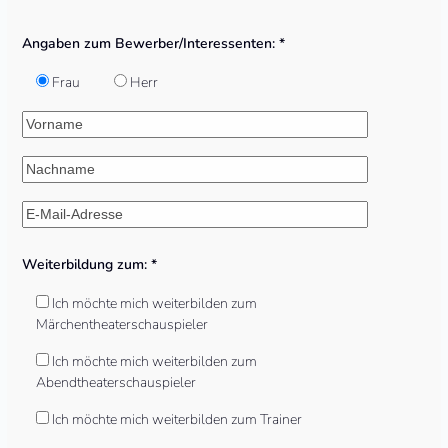
Bitte
lasse
Angaben zum Bewerber/Interessenten: *
dieses
Feld
Frau
Herr
leer.
Weiterbildung zum: *
Ich möchte mich weiterbilden zum
Märchentheaterschauspieler
Ich möchte mich weiterbilden zum
Abendtheaterschauspieler
Ich möchte mich weiterbilden zum Trainer