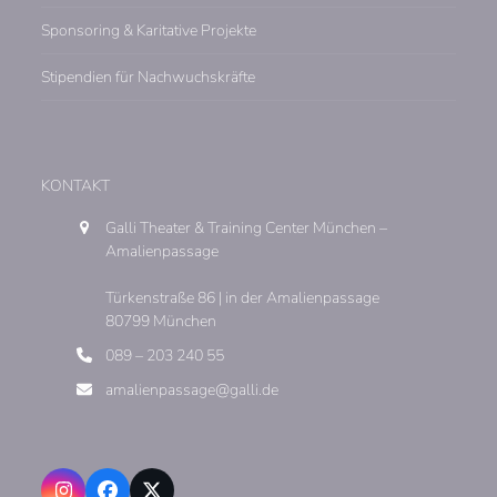
Sponsoring & Karitative Projekte
Stipendien für Nachwuchskräfte
KONTAKT
Galli Theater & Training Center München –
Amalienpassage
Türkenstraße 86 | in der Amalienpassage
80799 München
089 – 203 240 55
amalienpassage@galli.de