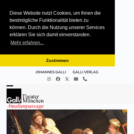
Diese Website nutzt Cookies, um Ihnen die
bestmögliche Funktionalität bieten zu
können. Durch die Nutzung unserer Services
erklären Sie sich damit einverstanden.
Mehr erfahren...
Zustimmen
Skip
JOHANNES GALLI
GALLI VERLAG
to
Instagram
Facebook
Twitter
E-
Telefon
content
Mail
Open
Close
mobile
mobile
menu
menu