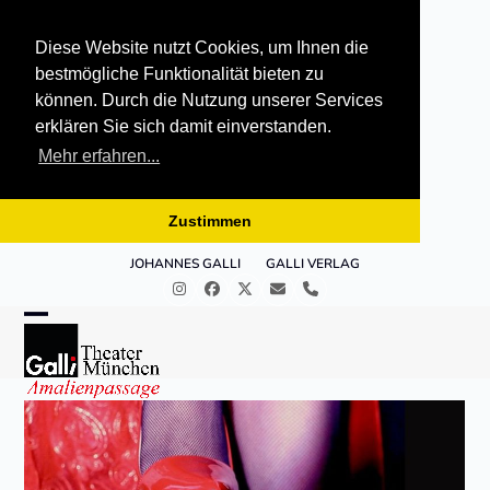
Diese Website nutzt Cookies, um Ihnen die
bestmögliche Funktionalität bieten zu
können. Durch die Nutzung unserer Services
erklären Sie sich damit einverstanden.
Mehr erfahren...
Zustimmen
Skip
JOHANNES GALLI
GALLI VERLAG
to
Instagram
Facebook
Twitter
E-
Telefon
content
Mail
Open
Close
mobile
mobile
menu
menu