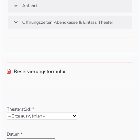
Anfahrt
Öffnungszeiten Abendkasse & Einlass Theater
Reservierungsformular
Bitte
lasse
Theaterstück *
dieses
Feld
leer.
Datum *