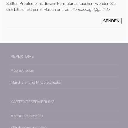
Sollten Probleme mit diesem Formular auftauchen, wenden Sie
sich bitte direkt per E-Mail an uns:
amalienpassage@galli.de
REPERTOIRE
Abendtheater
Märchen- und Mitspieltheater
KARTENRESERVIERUNG
Abendtheaterstück
Märchentheaterstück