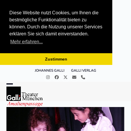
Diese Website nutzt Cookies, um Ihnen die
bestmögliche Funktionalität bieten zu
können. Durch die Nutzung unserer Services
erklären Sie sich damit einverstanden.
Mehr erfahren...
Zustimmen
Skip
JOHANNES GALLI
GALLI VERLAG
to
Instagram
Facebook
Twitter
E-
Telefon
content
Mail
Open
Close
mobile
mobile
menu
menu