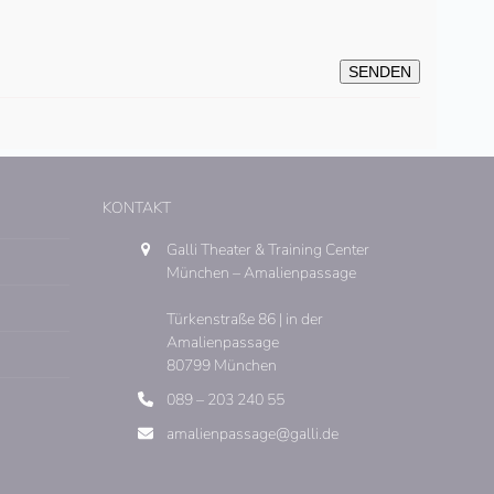
KONTAKT
Galli Theater & Training Center
München – Amalienpassage
Türkenstraße 86 | in der
Amalienpassage
80799 München
089 – 203 240 55
amalienpassage@galli.de