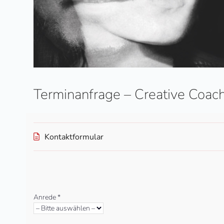
Terminanfrage – Creative Coac
Kontaktformular
Bitte
lasse
Anrede *
dieses
Feld