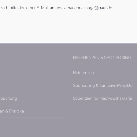
ich bitte direkt per E-Mail an uns:
amalienpassage@galli.de
REFERENZEN & SPONSORING
Referenzen
r
Sponsoring & Karitative Projekte
pbuchung
Stipendien für Nachwuchskräfte
en & Praktika