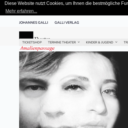
Diese Website nutzt Cookies, um Ihnen die bestmögliche Funk
Mehr erfahren...
Skip
JOHANNES GALLI
GALLI VERLAG
to
content
TICKETSHOP
TERMINE THEATER
KINDER & JUGEND
TR