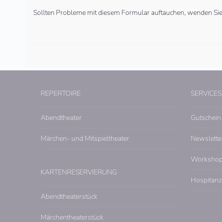
Sollten Probleme mit diesem Formular auftauchen, wenden Sie s
REPERTOIRE
SERVICES
Abendtheater
Gutschein
Märchen- und Mitspieltheater
Newslette
Worksho
KARTENRESERVIERUNG
Hospitanz
Abendtheaterstück
Märchentheaterstück