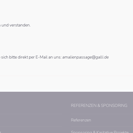
 und verstanden.
ich bitte direkt per E-Mail an uns:
amalienpassage@galli.de
REFERENZEN & SPONSORING
Referenzen
r
Sponsoring & Karitative Projekte