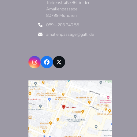
Türkenstraße 86 | in der
Amalienpassage
80799 München
089 – 203 240 55
amalienpassage@galli.de
Instagram
Facebook
X