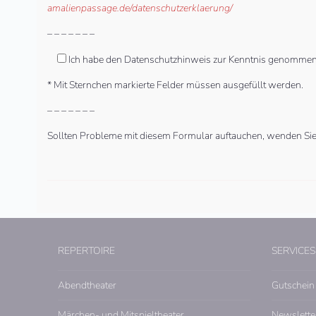
amalienpassage.de/datenschutzerklaerung/
– – – – – – –
Ich habe den Datenschutzhinweis zur Kenntnis genommen
* Mit Sternchen markierte Felder müssen ausgefüllt werden.
– – – – – – –
Sollten Probleme mit diesem Formular auftauchen, wenden Sie s
REPERTOIRE
SERVICES
Abendtheater
Gutschein
Märchen- und Mitspieltheater
Newslette