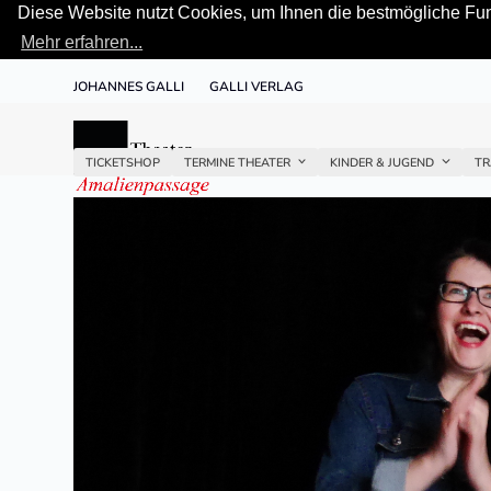
Diese Website nutzt Cookies, um Ihnen die bestmögliche Funk
Mehr erfahren...
Skip
JOHANNES GALLI
GALLI VERLAG
to
content
TICKETSHOP
TERMINE THEATER
KINDER & JUGEND
TR