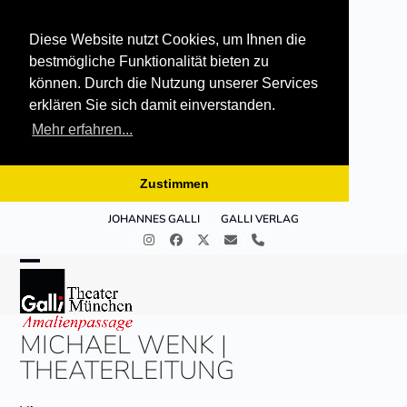
Diese Website nutzt Cookies, um Ihnen die
bestmögliche Funktionalität bieten zu
können. Durch die Nutzung unserer Services
erklären Sie sich damit einverstanden.
Mehr erfahren...
Zustimmen
Skip
JOHANNES GALLI
GALLI VERLAG
to
Instagram
Facebook
Twitter
E-
Telefon
content
Mail
Open
Close
mobile
mobile
MICHAEL WENK |
menu
menu
THEATERLEITUNG