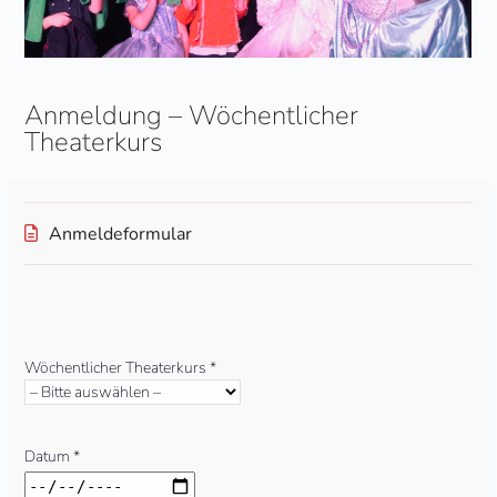
Anmeldung – Wöchentlicher
Theaterkurs
Anmeldeformular
Bitte
lasse
Wöchentlicher Theaterkurs *
dieses
Feld
leer.
Datum *