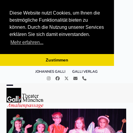
Diese Website nutzt Cookies, um Ihnen die
bestmögliche Funktionalität bieten zu
können. Durch die Nutzung unserer Services
erklären Sie sich damit einverstanden.
Mehr erfahren...
Zustimmen
Skip
JOHANNES GALLI
GALLI VERLAG
to
Instagram
Facebook
Twitter
E-
Telefon
content
Mail
Open
Close
mobile
mobile
menu
menu