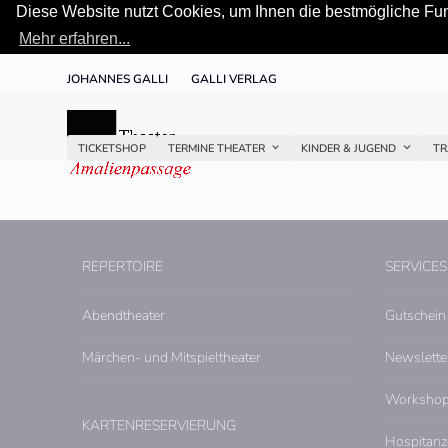
Diese Website nutzt Cookies, um Ihnen die bestmögliche Funk
Mehr erfahren...
Skip
JOHANNES GALLI
GALLI VERLAG
to
content
TICKETSHOP
TERMINE THEATER
KINDER & JUGEND
TR
REPERTOIRE
SERVICES
Abendtheater
Gutschein
Märchen- und Mitspieltheater
Newslette
Worksho
KARTENRESERVIERUNG
Hospitanz