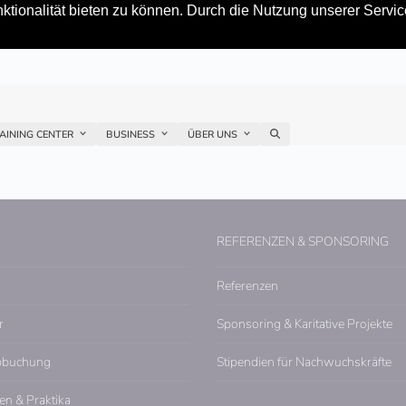
tionalität bieten zu können. Durch die Nutzung unserer Service
AINING CENTER
BUSINESS
ÜBER UNS
REFERENZEN & SPONSORING
Referenzen
r
Sponsoring & Karitative Projekte
pbuchung
Stipendien für Nachwuchskräfte
en & Praktika