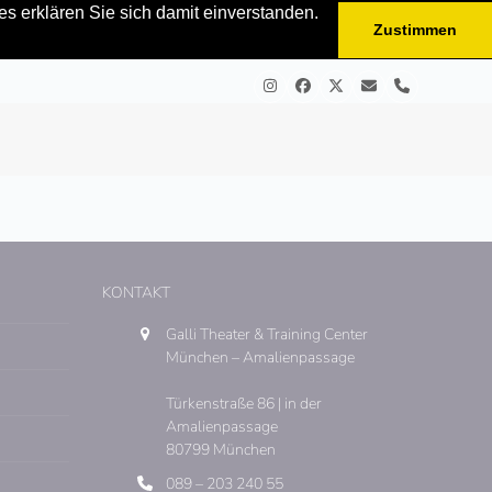
s erklären Sie sich damit einverstanden.
Zustimmen
Instagram
Facebook
Twitter
E-
Telefon
Mail
KONTAKT
Galli Theater & Training Center
München – Amalienpassage
Türkenstraße 86 | in der
Amalienpassage
80799 München
089 – 203 240 55