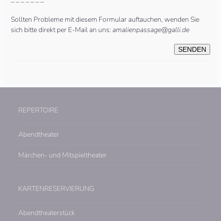
– – – – – – –
Sollten Probleme mit diesem Formular auftauchen, wenden Sie
sich bitte direkt per E-Mail an uns:
amalienpassage@galli.de
REPERTOIRE
Abendtheater
Märchen- und Mitspieltheater
KARTENRESERVIERUNG
Abendtheaterstück