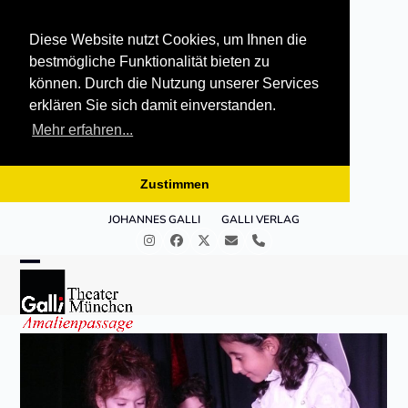
Diese Website nutzt Cookies, um Ihnen die
bestmögliche Funktionalität bieten zu
können. Durch die Nutzung unserer Services
erklären Sie sich damit einverstanden.
Mehr erfahren...
Zustimmen
Skip
JOHANNES GALLI
GALLI VERLAG
to
Instagram
Facebook
Twitter
E-
Telefon
content
Mail
Open
Close
mobile
mobile
menu
menu