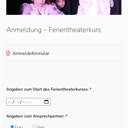
Anmeldung – Ferientheaterkurs
Anmeldeformular
Bitte
lasse
Angaben zum Start des Ferientheaterkurses: *
dieses
Feld
leer.
Angaben zum Ansprechpartner: *
Frau
Herr