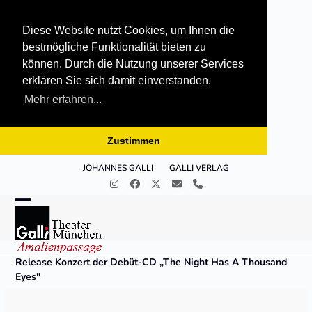
Diese Website nutzt Cookies, um Ihnen die
bestmögliche Funktionalität bieten zu
können. Durch die Nutzung unserer Services
erklären Sie sich damit einverstanden.
Mehr erfahren...
Zustimmen
Skip
JOHANNES GALLI
GALLI VERLAG
to
Instagram
Facebook
Twitter
E-
Telefon
content
Mail
Open
Close
mobile
mobile
menu
menu
Release Konzert der Debüt-CD „The Night Has A Thousand
Eyes"