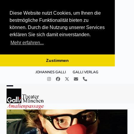
Diese Website nutzt Cookies, um Ihnen die
bestmögliche Funktionalität bieten zu
können. Durch die Nutzung unserer Services
erklären Sie sich damit einverstanden.
Mehr erfahren...
Zustimmen
Skip
JOHANNES GALLI
GALLI VERLAG
to
Instagram
Facebook
Twitter
E-
Telefon
content
Mail
Open
Close
mobile
mobile
menu
menu