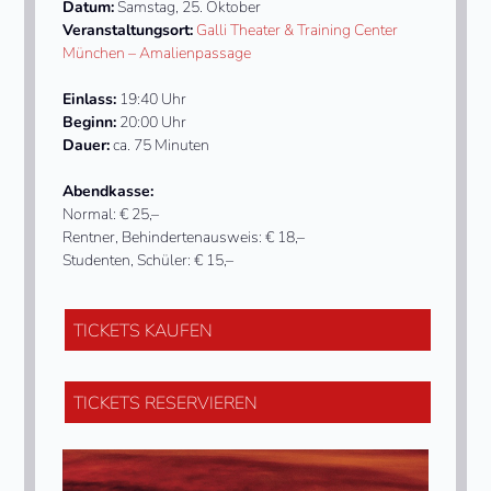
Datum:
Samstag, 25. Oktober
Veranstaltungsort:
Galli Theater & Training Center
München – Amalienpassage
Einlass:
19:40 Uhr
Beginn:
20:00 Uhr
Dauer:
ca. 75 Minuten
Abendkasse:
Normal: € 25,–
Rentner, Behindertenausweis: € 18,–
Studenten, Schüler: € 15,–
TICKETS KAUFEN
TICKETS RESERVIEREN