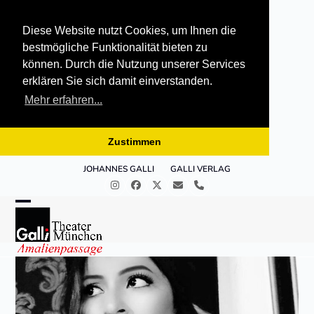
Diese Website nutzt Cookies, um Ihnen die
bestmögliche Funktionalität bieten zu
können. Durch die Nutzung unserer Services
erklären Sie sich damit einverstanden.
Mehr erfahren...
Zustimmen
Skip
JOHANNES GALLI
GALLI VERLAG
to
Instagram
Facebook
Twitter
E-
Telefon
content
Mail
Open
Close
mobile
mobile
menu
menu