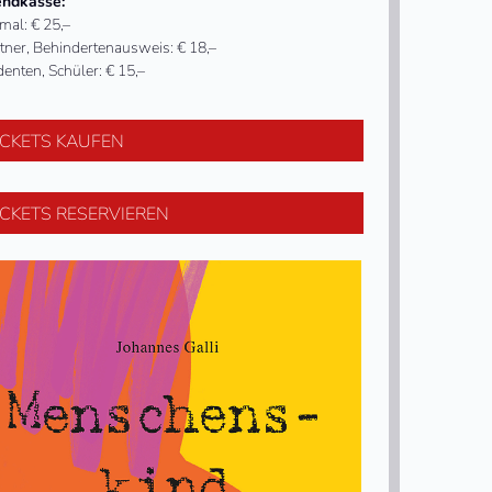
ndkasse:
mal: € 25,–
tner, Behindertenausweis: € 18,–
denten, Schüler: € 15,–
ICKETS KAUFEN
ICKETS RESERVIEREN