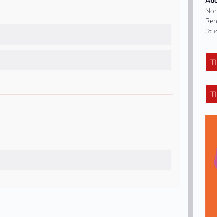
Abe
Nor
Ren
Stu
T
T