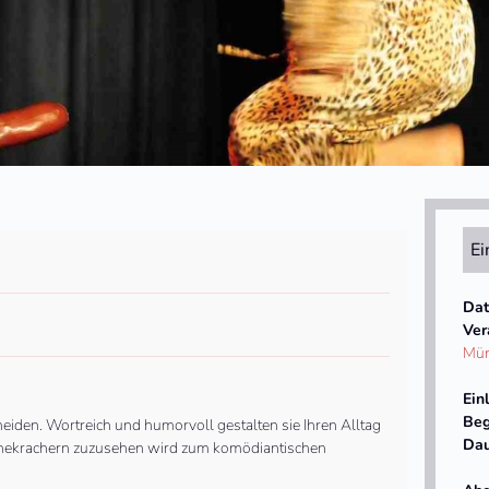
Ei
Dat
Ver
Mün
Ein
Beg
iden. Wortreich und humorvoll gestalten sie Ihren Alltag
Dau
n Ehekrachern zuzusehen wird zum komödiantischen