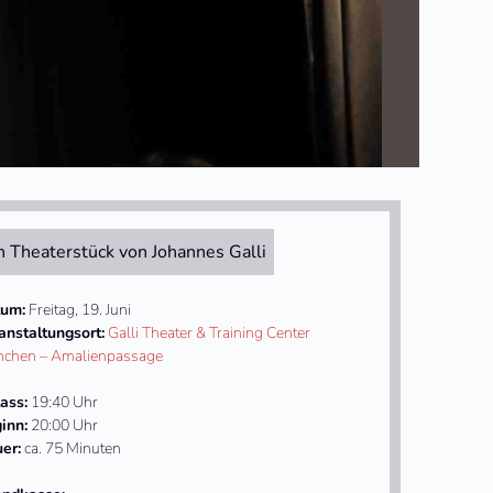
n Theaterstück von Johannes Galli
um:
Freitag, 19. Juni
anstaltungsort:
Galli Theater & Training Center
chen – Amalienpassage
lass:
19:40 Uhr
inn:
20:00 Uhr
er:
ca. 75 Minuten