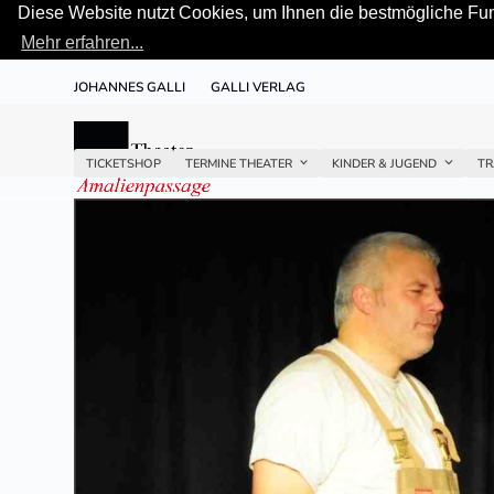
Diese Website nutzt Cookies, um Ihnen die bestmögliche Funk
Mehr erfahren...
Skip
JOHANNES GALLI
GALLI VERLAG
to
content
TICKETSHOP
TERMINE THEATER
KINDER & JUGEND
TR