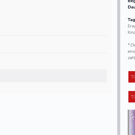
Beg
Dau
Tag
Erw
Kind
* Di
eins
zahl
T
T