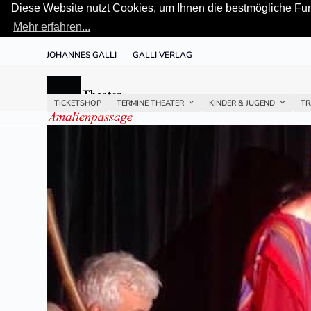
Diese Website nutzt Cookies, um Ihnen die bestmögliche Funk
Mehr erfahren...
Skip
JOHANNES GALLI
GALLI VERLAG
to
content
TICKETSHOP
TERMINE THEATER
KINDER & JUGEND
TR