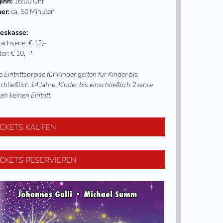
inn:
16:00 Uhr
er:
ca. 50 Minuten
eskasse:
achsene: € 12,–
er: € 10,– *
e Eintrittspreise für Kinder gelten für Kinder bis
chließlich 14 Jahre. Kinder bis einschließlich 2 Jahre
en keinen Eintritt.
ICKETS KAUFEN
ICKETS RESERVIEREN