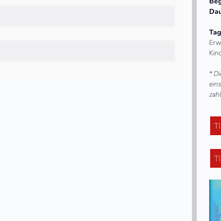
Beg
Dau
Tag
Erw
Kind
* Di
eins
zahl
T
T