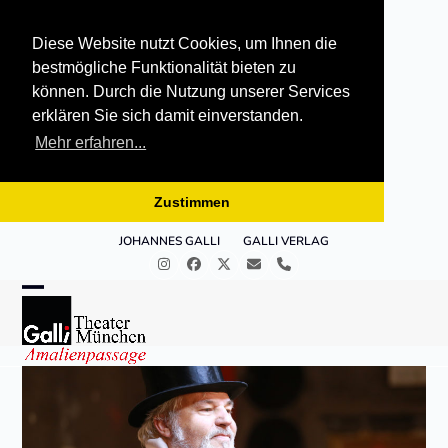
Diese Website nutzt Cookies, um Ihnen die
bestmögliche Funktionalität bieten zu
können. Durch die Nutzung unserer Services
erklären Sie sich damit einverstanden.
Mehr erfahren...
Zustimmen
Skip
JOHANNES GALLI
GALLI VERLAG
to
Instagram
Facebook
Twitter
E-
Telefon
content
Mail
Open
Close
mobile
mobile
menu
menu